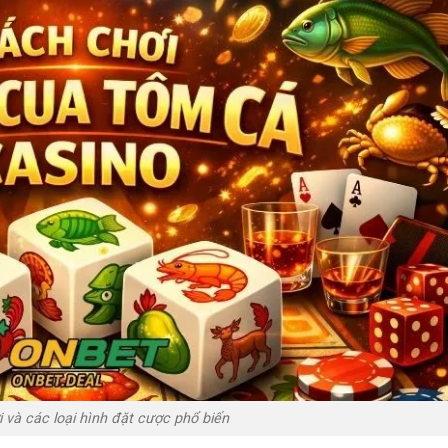
i và các loại hình đặt cược phổ biến