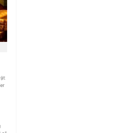
Thẻ
Cào
Uy
Tín,
Chơi
Là
Nhận
ật:
ler
g