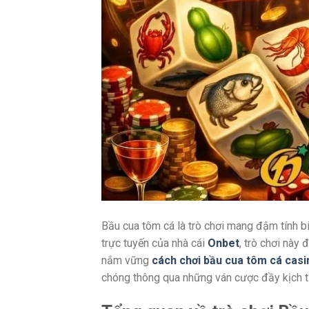
Bầu cua tôm cá là trò chơi mang đậm tính b
trực tuyến của nhà cái
Onbet
, trò chơi này 
nắm vững
cách chơi bầu cua tôm cá casi
chóng thông qua những ván cược đầy kịch t