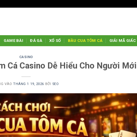
GAME BÀI
ĐÁ GÀ
XỔ SỐ
BẦU CUA TÔM CÁ
GIẢI MÃ GIẤC
CASINO
m Cá Casino Dễ Hiểu Cho Người Mới
NG VÀO
THÁNG 1 19, 2026
BỞI
SEO