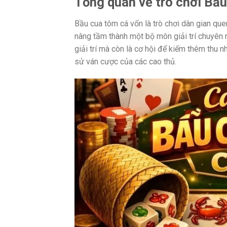
Tổng quan về trò chơi Bầ
Bầu cua tôm cá vốn là trò chơi dân gian qu
nâng tầm thành một bộ môn giải trí chuyên 
giải trí mà còn là cơ hội để kiếm thêm thu 
sử ván cược của các cao thủ.