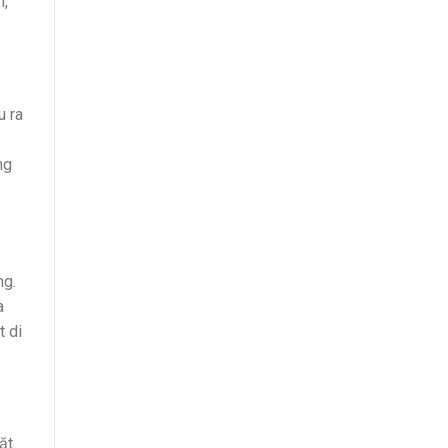
n,
u ra
ng
ng.
a
t di
ặt