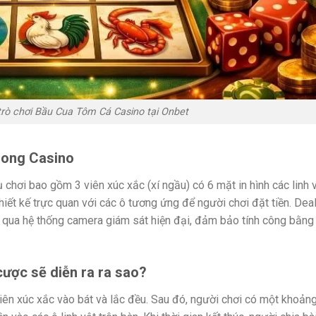
rò chơi Bầu Cua Tôm Cá Casino tại Onbet
trong Casino
 chơi bao gồm 3 viên xúc xắc (xí ngầu) có 6 mặt in hình các linh v
hiết kế trực quan với các ô tương ứng để người chơi đặt tiền. Dea
g qua hệ thống camera giám sát hiện đại, đảm bảo tính công bằng
cược sẽ diễn ra ra sao?
iên xúc xắc vào bát và lắc đều. Sau đó, người chơi có một khoản