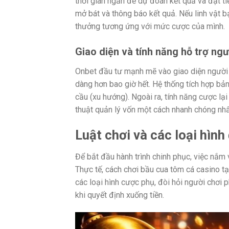
thời gian ngắn để dự đoán kết quả và đặt tiền
mở bát và thông báo kết quả. Nếu linh vật b
thưởng tương ứng với mức cược của mình.
Giao diện và tính năng hỗ trợ ngư
Onbet đầu tư mạnh mẽ vào giao diện người d
dàng hơn bao giờ hết. Hệ thống tích hợp bả
cầu (xu hướng). Ngoài ra, tính năng cược lại
thuật quản lý vốn một cách nhanh chóng nhấ
Luật chơi và các loại hình
Để bắt đầu hành trình chinh phục, việc nắm 
Thực tế, cách chơi bầu cua tôm cá casino tại
các loại hình cược phụ, đòi hỏi người chơi 
khi quyết định xuống tiền.