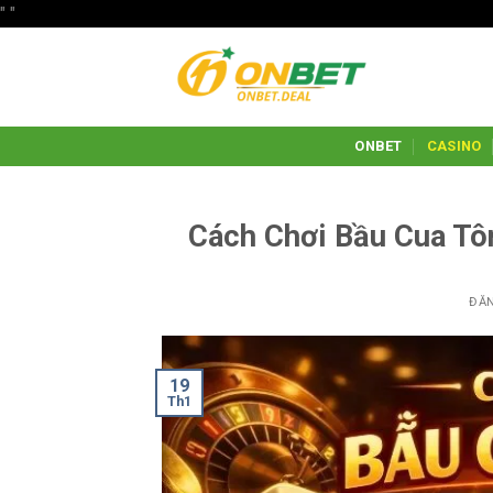
"
"
Bỏ
qua
nội
dung
ONBET
CASINO
Cách Chơi Bầu Cua Tô
ĐĂ
19
Th1