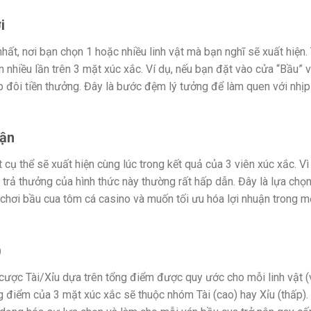
i
hất, nơi bạn chọn 1 hoặc nhiều linh vật mà bạn nghĩ sẽ xuất hiện.
ện nhiều lần trên 3 mặt xúc xắc. Ví dụ, nếu bạn đặt vào cửa “Bầu” 
 đôi tiền thưởng. Đây là bước đệm lý tưởng để làm quen với nhị
uận
 cụ thể sẽ xuất hiện cùng lúc trong kết quả của 3 viên xúc xắc. Vì
 trả thưởng của hình thức này thường rất hấp dẫn. Đây là lựa chọ
chơi bầu cua tôm cá casino và muốn tối ưu hóa lợi nhuận trong m
)
cược Tài/Xỉu dựa trên tổng điểm được quy ước cho mỗi linh vật (
 điểm của 3 mặt xúc xắc sẽ thuộc nhóm Tài (cao) hay Xỉu (thấp).