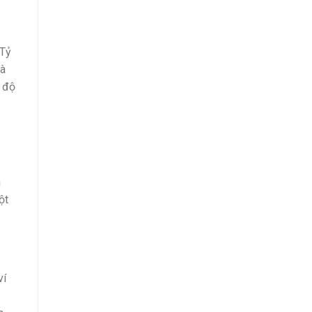
 Tỷ
và
p độ
n
ột
ví