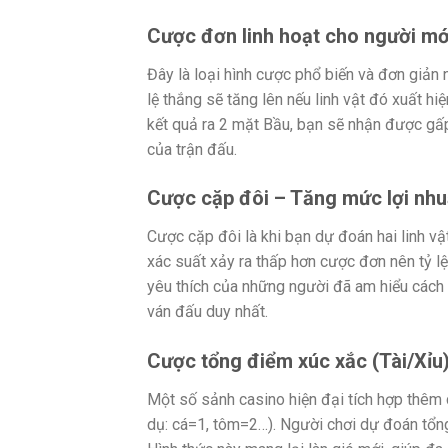
Cược đơn linh hoạt cho người mớ
Đây là loại hình cược phổ biến và đơn giản n
lệ thắng sẽ tăng lên nếu linh vật đó xuất hi
kết quả ra 2 mặt Bầu, bạn sẽ nhận được gấp
của trận đấu.
Cược cặp đôi – Tăng mức lợi nh
Cược cặp đôi là khi bạn dự đoán hai linh vật
xác suất xảy ra thấp hơn cược đơn nên tỷ lệ
yêu thích của những người đã am hiểu cách 
ván đấu duy nhất.
Cược tổng điểm xúc xắc (Tài/Xỉu
Một số sảnh casino hiện đại tích hợp thêm 
dụ: cá=1, tôm=2…). Người chơi dự đoán tổng