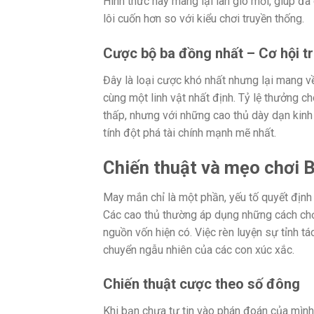
Hình thức này mang lại làn gió mới, giúp đ
lôi cuốn hơn so với kiểu chơi truyền thống.
Cược bộ ba đồng nhất – Cơ hội t
Đây là loại cược khó nhất nhưng lại mang v
cùng một linh vật nhất định. Tỷ lệ thưởng c
thấp, nhưng với những cao thủ dày dạn kin
tính đột phá tài chính mạnh mẽ nhất.
Chiến thuật và mẹo chơi 
May mắn chỉ là một phần, yếu tố quyết định 
Các cao thủ thường áp dụng những cách chơ
nguồn vốn hiện có. Việc rèn luyện sự tỉnh t
chuyển ngẫu nhiên của các con xúc xắc.
Chiến thuật cược theo số đông
Khi bạn chưa tự tin vào phán đoán của mình,