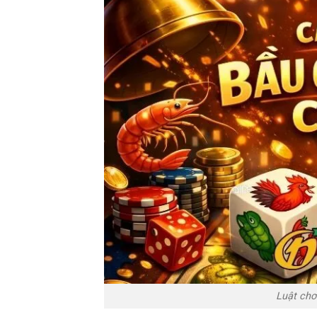
Luật chơ