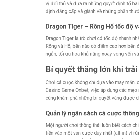
vị đối thủ và đưa ra những quyết định tố bài
định đẳng cấp và giành về những phần thưởn
Dragon Tiger – Rồng Hổ tốc độ v
Dragon Tiger là trò chơi có tốc độ nhanh nh
Rồng và Hổ, bên nào có điểm cao hơn bên đó 
ngắn, tối ưu hóa khả năng xoay vòng vốn và
Bí quyết thắng lớn khi tr
Chơi cá cược không chỉ dựa vào may mắn, các
Casino Game Onbet, việc áp dụng các mẹo n
cùng khám phá những bí quyết vàng được ch
Quản lý ngân sách cá cược thôn
Một người chơi thông thái luôn biết cách ch
tiền vào một ván cược duy nhất (all-in) vì r