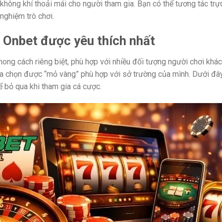
không khí thoải mái cho người tham gia. Bạn có thể tương tác trực
i nghiệm trò chơi.
 Onbet được yêu thích nhất
ong cách riêng biệt, phù hợp với nhiều đối tượng người chơi khác
a chọn được “mỏ vàng” phù hợp với sở trường của mình. Dưới đâ
 bỏ qua khi tham gia cá cược.