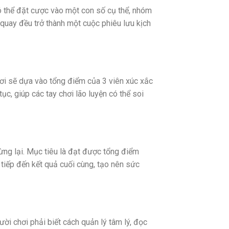
ó thể đặt cược vào một con số cụ thể, nhóm
uay đều trở thành một cuộc phiêu lưu kịch
chơi sẽ dựa vào tổng điểm của 3 viên xúc xắc
c, giúp các tay chơi lão luyện có thể soi
dừng lại. Mục tiêu là đạt được tổng điểm
tiếp đến kết quả cuối cùng, tạo nên sức
ời chơi phải biết cách quản lý tâm lý, đọc