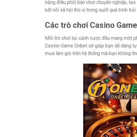
năng điều phối bàn chơi chuyên nghiệp, tạo 
kết nối xã hội thú vị trong suốt quá trình trả
Các trò chơi Casino Game
Mỗi trò chơi tại sảnh cược đều mang một ph
Casino Game Onbet sẽ giúp bạn dễ dàng lự
mưa làm gió trên hệ thống mà bạn không thể