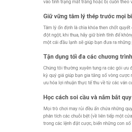
vào tình trạng mất trắng hoặc bị cuốn theo 
Giữ vững tâm lý thép trước mọi b
Tâm lý ổn định là chìa khóa then chốt quyế
đột ngột; khi thua, hãy giữ bình tĩnh để khô
một cái đầu lạnh sẽ giúp bạn đưa ra những 
Tận dụng tối đa các chương trìn
Chúng tôi thường xuyên tung ra các gói ưu đ
kỳ quý giá giúp bạn gia tăng số vòng cược m
ưu hóa lợi nhuận thực tế thu về từ các ván 
Học cách soi cầu và nắm bắt quy 
Mọi trò chơi may rủi đều ẩn chứa những quy 
phân tích các chuỗi bệt (về liên tiếp một cử
trong các lệnh đặt cược, biến những con số 