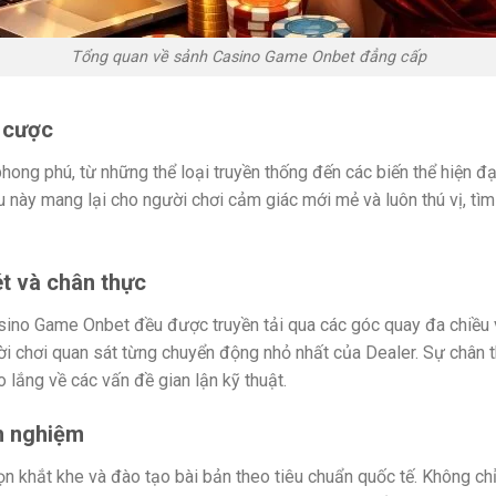
Tổng quan về sảnh Casino Game Onbet đẳng cấp
t cược
ong phú, từ những thể loại truyền thống đến các biến thể hiện đại
u này mang lại cho người chơi cảm giác mới mẻ và luôn thú vị, tì
t và chân thực
Casino Game Onbet đều được truyền tải qua các góc quay đa chiều
ời chơi quan sát từng chuyển động nhỏ nhất của Dealer. Sự chân t
lắng về các vấn đề gian lận kỹ thuật.
nh nghiệm
n khắt khe và đào tạo bài bản theo tiêu chuẩn quốc tế. Không chỉ