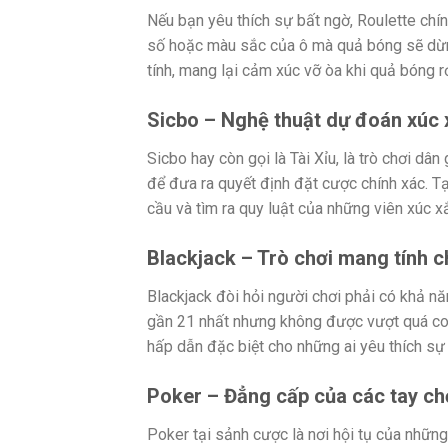
Nếu bạn yêu thích sự bất ngờ, Roulette chí
số hoặc màu sắc của ô mà quả bóng sẽ dừng
tính, mang lại cảm xúc vỡ òa khi quả bóng 
Sicbo – Nghệ thuật dự đoán xúc x
Sicbo hay còn gọi là Tài Xỉu, là trò chơi d
để đưa ra quyết định đặt cược chính xác. Tạ
cầu và tìm ra quy luật của những viên xúc x
Blackjack – Trò chơi mang tính c
Blackjack đòi hỏi người chơi phải có khả nă
gần 21 nhất nhưng không được vượt quá con 
hấp dẫn đặc biệt cho những ai yêu thích sự c
Poker – Đẳng cấp của các tay ch
Poker tại sảnh cược là nơi hội tụ của những