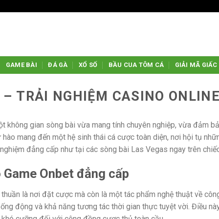
GAME BÀI
ĐÁ GÀ
XỔ SỐ
BẦU CUA TÔM CÁ
GIẢI MÃ GIẤC
– TRẢI NGHIỆM CASINO ONLINE
 một không gian sòng bài vừa mang tính chuyên nghiệp, vừa đảm b
 hào mang đến một hệ sinh thái cá cược toàn diện, nơi hội tụ nhữ
 nghiệm đẳng cấp như tại các sòng bài Las Vegas ngay trên chiếc
o Game Onbet đẳng cấp
n thuần là nơi đặt cược mà còn là một tác phẩm nghệ thuật về cô
 sống động và khả năng tương tác thời gian thực tuyệt vời. Điều 
út khó cưỡng đối với cộng đồng cược thủ toàn cầu.