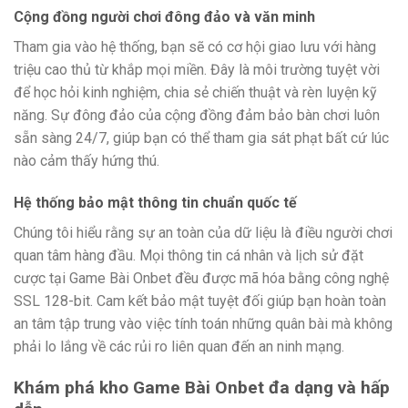
Cộng đồng người chơi đông đảo và văn minh
Tham gia vào hệ thống, bạn sẽ có cơ hội giao lưu với hàng
triệu cao thủ từ khắp mọi miền. Đây là môi trường tuyệt vời
để học hỏi kinh nghiệm, chia sẻ chiến thuật và rèn luyện kỹ
năng. Sự đông đảo của cộng đồng đảm bảo bàn chơi luôn
sẵn sàng 24/7, giúp bạn có thể tham gia sát phạt bất cứ lúc
nào cảm thấy hứng thú.
Hệ thống bảo mật thông tin chuẩn quốc tế
Chúng tôi hiểu rằng sự an toàn của dữ liệu là điều người chơi
quan tâm hàng đầu. Mọi thông tin cá nhân và lịch sử đặt
cược tại Game Bài Onbet đều được mã hóa bằng công nghệ
SSL 128-bit. Cam kết bảo mật tuyệt đối giúp bạn hoàn toàn
an tâm tập trung vào việc tính toán những quân bài mà không
phải lo lắng về các rủi ro liên quan đến an ninh mạng.
Khám phá kho Game Bài Onbet đa dạng và hấp