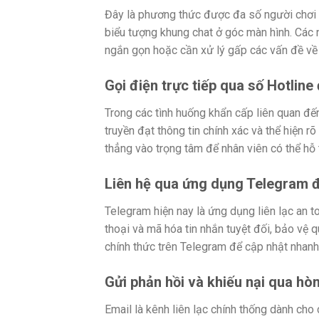
Đây là phương thức được đa số người chơi lự
biểu tượng khung chat ở góc màn hình. Các n
ngắn gọn hoặc cần xử lý gấp các vấn đề về
Gọi điện trực tiếp qua số Hotlin
Trong các tình huống khẩn cấp liên quan đến 
truyền đạt thông tin chính xác và thể hiện 
thẳng vào trọng tâm để nhân viên có thể hỗ 
Liên hệ qua ứng dụng Telegram 
Telegram hiện nay là ứng dụng liên lạc an 
thoại và mã hóa tin nhắn tuyệt đối, bảo vệ 
chính thức trên Telegram để cập nhật nhanh 
Gửi phản hồi và khiếu nại qua hò
Email là kênh liên lạc chính thống dành cho