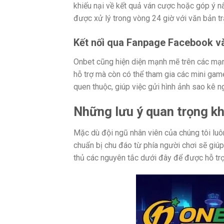
khiếu nại về kết quả ván cược hoặc góp ý n
được xử lý trong vòng 24 giờ với văn bản trả
Kết nối qua Fanpage Facebook và
Onbet cũng hiện diện mạnh mẽ trên các mạn
hỗ trợ mà còn có thể tham gia các mini gam
quen thuộc, giúp việc gửi hình ảnh sao kê n
Những lưu ý quan trọng kh
Mặc dù đội ngũ nhân viên của chúng tôi luô
chuẩn bị chu đáo từ phía người chơi sẽ giúp
thủ các nguyên tắc dưới đây để được hỗ tr