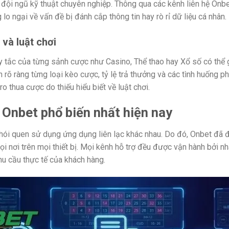
ừ đội ngũ kỹ thuật chuyên nghiệp. Thông qua các kênh liên hệ On
o ngại về vấn đề bị đánh cắp thông tin hay rò rỉ dữ liệu cá nhân.
 và luật chơi
uy tắc của từng sảnh cược như Casino, Thể thao hay Xổ số có th
 rõ ràng từng loại kèo cược, tỷ lệ trả thưởng và các tình huống ph
ro thua cược do thiếu hiểu biết về luật chơi.
 Onbet phổ biến nhất hiện nay
thói quen sử dụng ứng dụng liên lạc khác nhau. Do đó, Onbet đã đ
ọi nơi trên mọi thiết bị. Mọi kênh hỗ trợ đều được vận hành bởi n
hu cầu thực tế của khách hàng.