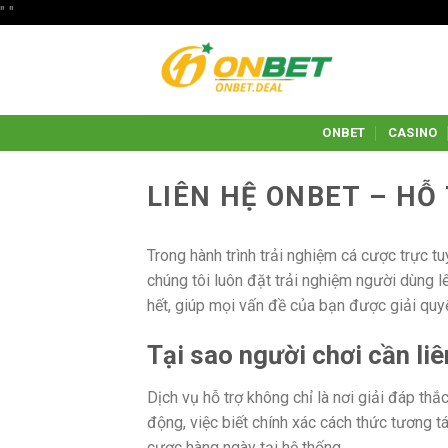
"
"
Bỏ
qua
nội
dung
ONBET
CASINO
LIÊN HỆ ONBET – H
Trong hành trình trải nghiệm cá cược trực tu
chúng tôi luôn đặt trải nghiệm người dùng
hết, giúp mọi vấn đề của bạn được giải quyế
Tại sao người chơi cần li
Dịch vụ hỗ trợ không chỉ là nơi giải đáp th
động, việc biết chính xác cách thức tương t
cược hàng ngày tại hệ thống.