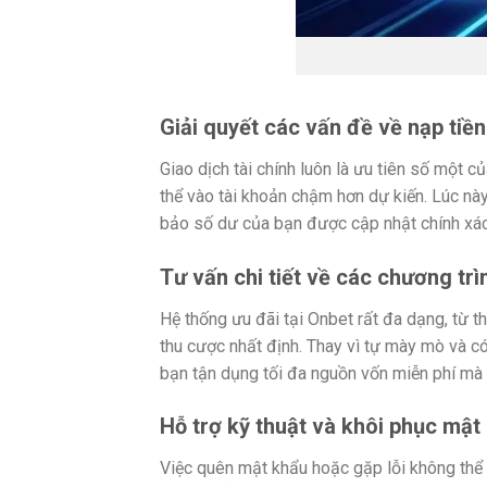
Giải quyết các vấn đề về nạp tiền 
Giao dịch tài chính luôn là ưu tiên số một c
thể vào tài khoản chậm hơn dự kiến. Lúc này,
bảo số dư của bạn được cập nhật chính xác 
Tư vấn chi tiết về các chương tr
Hệ thống ưu đãi tại Onbet rất đa dạng, từ 
thu cược nhất định. Thay vì tự mày mò và có
bạn tận dụng tối đa nguồn vốn miễn phí mà 
Hỗ trợ kỹ thuật và khôi phục mật
Việc quên mật khẩu hoặc gặp lỗi không thể 