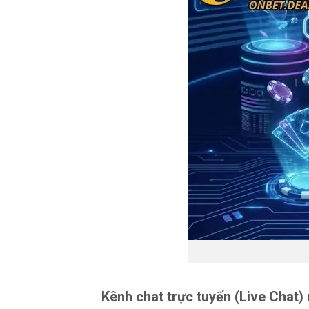
Kênh chat trực tuyến (Live Chat) 