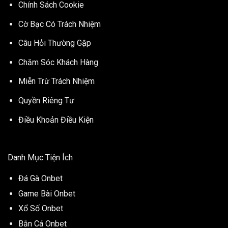
Chính Sách Cookie
Cờ Bạc Có Trách Nhiệm
Câu Hỏi Thường Gặp
Chăm Sóc Khách Hàng
Miễn Trừ Trách Nhiệm
Quyền Riêng Tư
Điều Khoản Điều Kiện
Danh Mục Tiện Ích
Đá Gà Onbet
Game Bài Onbet
Xổ Số Onbet
Bắn Cá Onbet