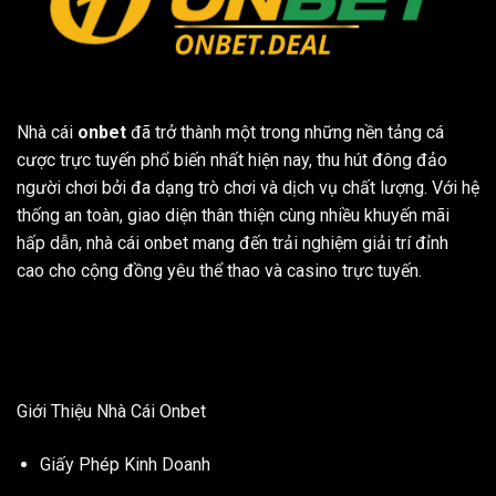
Nhà cái
onbet
đã trở thành một trong những nền tảng cá
cược trực tuyến phổ biến nhất hiện nay, thu hút đông đảo
người chơi bởi đa dạng trò chơi và dịch vụ chất lượng. Với hệ
thống an toàn, giao diện thân thiện cùng nhiều khuyến mãi
hấp dẫn, nhà cái onbet mang đến trải nghiệm giải trí đỉnh
cao cho cộng đồng yêu thể thao và casino trực tuyến.
Giới Thiệu Nhà Cái Onbet
Giấy Phép Kinh Doanh