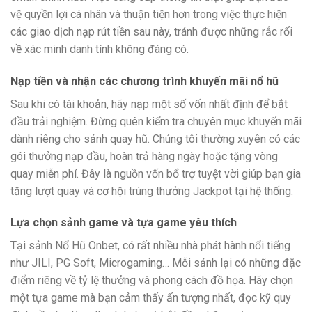
vệ quyền lợi cá nhân và thuận tiện hơn trong việc thực hiện
các giao dịch nạp rút tiền sau này, tránh được những rắc rối
về xác minh danh tính không đáng có.
Nạp tiền và nhận các chương trình khuyến mãi nổ hũ
Sau khi có tài khoản, hãy nạp một số vốn nhất định để bắt
đầu trải nghiệm. Đừng quên kiểm tra chuyên mục khuyến mãi
dành riêng cho sảnh quay hũ. Chúng tôi thường xuyên có các
gói thưởng nạp đầu, hoàn trả hàng ngày hoặc tặng vòng
quay miễn phí. Đây là nguồn vốn bổ trợ tuyệt vời giúp bạn gia
tăng lượt quay và cơ hội trúng thưởng Jackpot tại hệ thống.
Lựa chọn sảnh game và tựa game yêu thích
Tại sảnh Nổ Hũ Onbet, có rất nhiều nhà phát hành nổi tiếng
như JILI, PG Soft, Microgaming… Mỗi sảnh lại có những đặc
điểm riêng về tỷ lệ thưởng và phong cách đồ họa. Hãy chọn
một tựa game mà bạn cảm thấy ấn tượng nhất, đọc kỹ quy