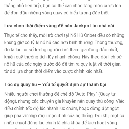
thắng nhỏ liên tiếp, bạn có thể cân nhắc tăng mức cược lên
để đón đầu những vòng quay có biểu tượng đặc biệt.
Lựa chọn thời điểm vàng để săn Jackpot tại nhà cái
Thực tế cho thấy, mỗi trò chơi tại Nổ Hũ Onbet đều có những
khung giờ có tỷ lệ nổ hũ cao hơn bình thường. Thông thường,
đó là lúc có số lượng người chơi tham gia đông đảo nhất,
khiến quỹ thưởng tích lũy nhanh chóng. Hãy theo dõi lịch sử
nổ hũ của các ngày trước đó để tìm ra quy luật về thời gian,
từ đó lựa chọn thời điểm vào cược chính xác nhất.
Tốc độ quay hũ – Yếu tố quyết định sự thành bại
Nhiều người chơi thường để chế độ “Auto Play” (Quay tự
động), nhưng các chuyên gia khuyên nên quay thủ công. Việc
điều chỉnh tốc độ lúc nhanh lúc chậm, hoặc dừng đột ngột
giúp phá vỡ nhịp điệu mặc định của hệ thống. Đôi khi, một cú
nhấp chuột đúng lúc chính là chìa khóa để kích hoạt vòng