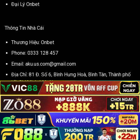
Đại Lý Onbet
Thông Tin Nhà Cái
Thương Hiệu: Onbet
Phone: 0333 128 457
Email:
aku.us.com@gmail.com
Địa Chỉ: 81 Đ. Số 6, Bình Hưng Hoà, Bình Tân, Thành phố
Hồ Chí Minh, Việt Nam
LIÊN HỆ
CHÍNH SÁCH BẢO MẬT
ĐIỀU KHOẢN
CHƠI CÓ TRÁCH NHIỆM (18+)
Bản Quyền 2026 ©
ONBET