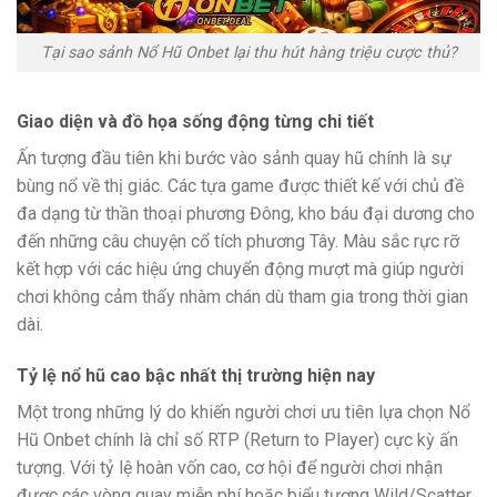
Tại sao sảnh Nổ Hũ Onbet lại thu hút hàng triệu cược thủ?
Giao diện và đồ họa sống động từng chi tiết
Ấn tượng đầu tiên khi bước vào sảnh quay hũ chính là sự
bùng nổ về thị giác. Các tựa game được thiết kế với chủ đề
đa dạng từ thần thoại phương Đông, kho báu đại dương cho
đến những câu chuyện cổ tích phương Tây. Màu sắc rực rỡ
kết hợp với các hiệu ứng chuyển động mượt mà giúp người
chơi không cảm thấy nhàm chán dù tham gia trong thời gian
dài.
Tỷ lệ nổ hũ cao bậc nhất thị trường hiện nay
Một trong những lý do khiến người chơi ưu tiên lựa chọn Nổ
Hũ Onbet chính là chỉ số RTP (Return to Player) cực kỳ ấn
tượng. Với tỷ lệ hoàn vốn cao, cơ hội để người chơi nhận
được các vòng quay miễn phí hoặc biểu tượng Wild/Scatter